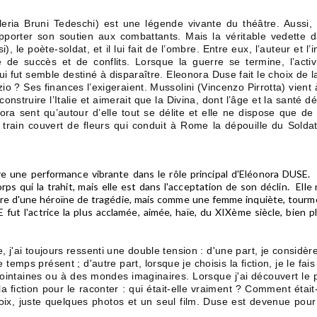
aleria Bruni Tedeschi) est une légende vivante du théâtre. Aussi
apporter son soutien aux combattants. Mais la véritable vedette d
 le poète-soldat, et il lui fait de l’ombre. Entre eux, l’auteur et l’i
 de succès et de conflits. Lorsque la guerre se termine, l’activ
ui fut semble destiné à disparaître. Eleonora Duse fait le choix de l
io ? Ses finances l’exigeraient. Mussolini (Vincenzo Pirrotta) vient
nstruire l’Italie et aimerait que la Divina, dont l’âge et la santé d
ora sent qu’autour d’elle tout se délite et elle ne dispose que de
 train couvert de fleurs qui conduit à Rome la dépouille du Soldat 
 une performance vibrante dans le rôle principal d'Eléonora DUSE. L'
orps qui la trahit, mais elle est dans l'acceptation de son déclin. E
ière d'une héroïne de tragédie, mais comme une femme inquiète, tour
fut l'actrice la plus acclamée, aimée, haïe, du XIXème siècle, bien p
 j'ai toujours ressenti une double tension : d'une part, je considè
e temps présent ; d'autre part, lorsque je choisis la fiction, je le fa
ointaines ou à des mondes imaginaires. Lorsque j'ai découvert le 
la fiction pour le raconter : qui était-elle vraiment ? Comment étai
oix, juste quelques photos et un seul film. Duse est devenue pou