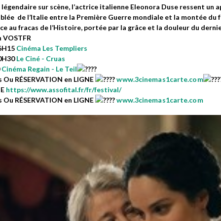
e légendaire sur scène, l’actrice italienne Eleonora Duse ressent un ap
blée de l’Italie entre la Première Guerre mondiale et la montée du f
e au fracas de l’Histoire, portée par la grâce et la douleur du dernie
n VOSTFR
16H15
Cinéma Les Templiers
20H30
Le Ciné - Cruas
0
Cinéma Regain - Le Teil
as Ou RÉSERVATION en LIGNE
www.3cinemas1carte.com
NE
https://www.assofital.fr/fr/festival/
as Ou RÉSERVATION en LIGNE
www.3cinemas1carte.com