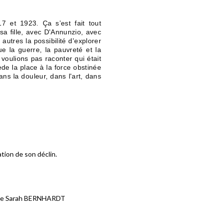
7 et 1923. Ça s’est fait tout
 sa fille, avec D'Annunzio, avec
 autres la possibilité d'explorer
ue la guerre, la pauvreté et la
e voulions pas raconter qui était
de la place à la force obstinée
s la douleur, dans l'art, dans
tation de son déclin.
nçaise Sarah BERNHARDT