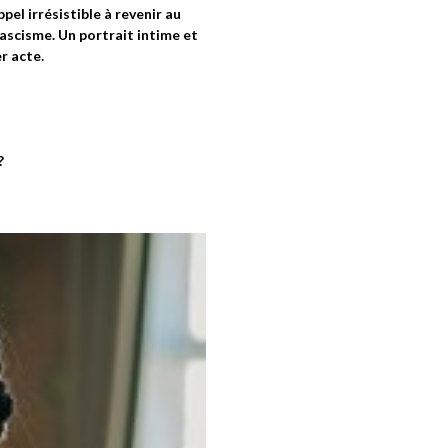
pel irrésistible à revenir au
ascisme. Un portrait intime et
r acte.