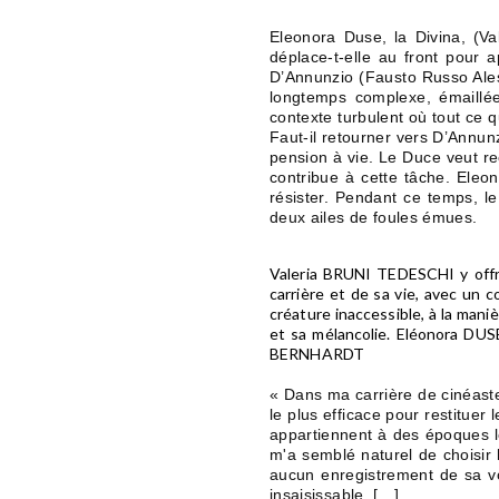
Eleonora Duse, la Divina, (V
déplace-t-elle au front pour 
D’Annunzio (Fausto Russo Alesi),
longtemps complexe, émaillée
contexte turbulent où tout ce q
Faut-il retourner vers D’Annunz
pension à vie. Le Duce veut reco
contribue à cette tâche. Eleon
résister. Pendant ce temps, le
deux ailes de foules émues.
Valeria BRUNI TEDESCHI y offre
carrière et de sa vie, avec un c
créature inaccessible, à la man
et sa mélancolie. Eléonora DUSE 
BERNHARDT
« Dans ma carrière de cinéaste,
le plus efficace pour restituer l
appartiennent à des époques l
m'a semblé naturel de choisir 
aucun enregistrement de sa v
insaisissable. […]