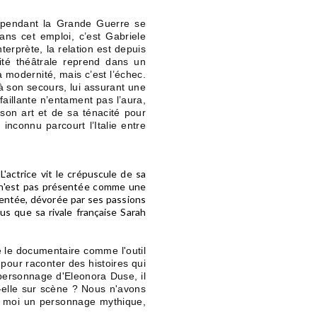
, pendant la Grande Guerre se
ans cet emploi, c’est Gabriele
nterprète, la relation est depuis
ité théâtrale reprend dans un
a modernité, mais c’est l’échec.
 à son secours, lui assurant une
éfaillante n’entament pas l’aura,
 son art et de sa ténacité pour
inconnu parcourt l’Italie entre
actrice vit le crépuscule de sa
lle n'est pas présentée comme une
mentée, dévorée par ses passions
lus que sa rivale française Sarah
re le documentaire comme l'outil
is pour raconter des histoires qui
personnage d'Eleonora Duse, il
t-elle sur scène ? Nous n'avons
r moi un personnage mythique,