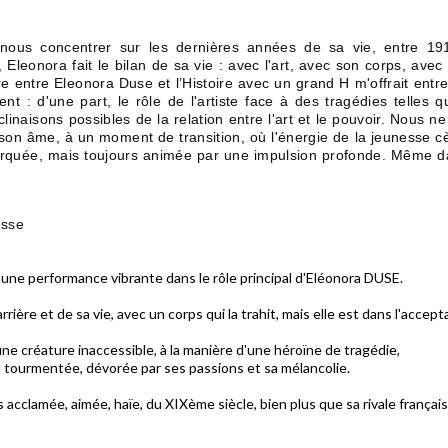
nous concentrer sur les dernières années de sa vie, entre 191
Eleonora fait le bilan de sa vie : avec l'art, avec son corps, avec
ntre entre Eleonora Duse et l’Histoire avec un grand H m'offrait entre
t : d'une part, le rôle de l'artiste face à des tragédies telles q
clinaisons possibles de la relation entre l'art et le pouvoir. Nous n
son âme, à un moment de transition, où l'énergie de la jeunesse cè
quée, mais toujours animée par une impulsion profonde. Même dan
esse
ne performance vibrante dans le rôle principal d'Eléonora DUSE.
arrière et de sa vie, avec un corps qui la trahit, mais elle est dans l'accep
ne créature inaccessible, à la manière d'une héroïne de tragédie,
tourmentée, dévorée par ses passions et sa mélancolie.
lus acclamée, aimée, haïe, du XIXème siècle, bien plus que sa rivale fra