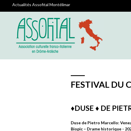
Actualités Assofital Montélimar
FESTIVAL DU 
♦️DUSE ♦️ DE PI
Duse de Pietro Marcello: Vene
Biopic – Drame historique - 20