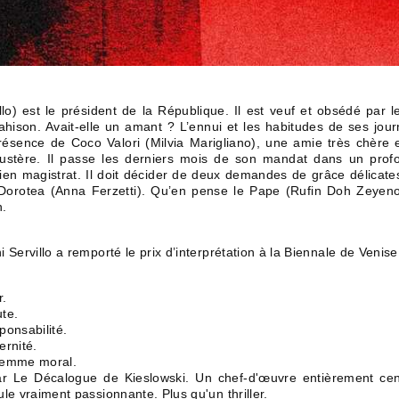
lo) est le président de la République. Il est veuf et obsédé par 
ahison. Avait-elle un amant ? L’ennui et les habitudes de ses jou
résence de Coco Valori (Milvia Marigliano), une amie très chère
ustère. Il passe les derniers mois de son mandat dans un pro
ien magistrat. Il doit décider de deux demandes de grâce délicates
le Dorotea (Anna Ferzetti). Qu’en pense le Pape (Rufin Doh Zeyeno
n.
i Servillo a remporté le prix d’interprétation à la Biennale de Venis
r.
ute.
ponsabilité.
ernité.
ilemme moral.
 par Le Décalogue de Kieslowski. Un chef-d'œuvre entièrement ce
ule vraiment passionnante. Plus qu'un thriller.