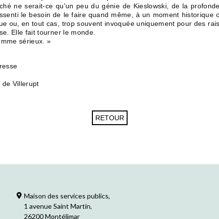
hé ne serait-ce qu'un peu du génie de Kieslowski, de la profondeur
essenti le besoin de le faire quand même, à un moment historique o
ue ou, en tout cas, trop souvent invoquée uniquement pour des rai
e. Elle fait tourner le monde.
omme sérieux. »
presse
n de Villerupt
Maison des services publics,
1 avenue Saint Martin,
26200 Montélimar