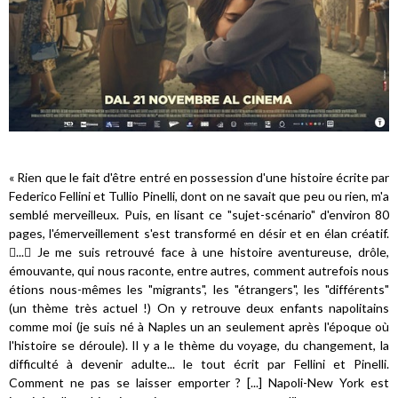
« Rien que le fait d'être entré en possession d'une histoire écrite par
Federico Fellini et Tullio Pinelli, dont on ne savait que peu ou rien, m'a
semblé merveilleux. Puis, en lisant ce "sujet-scénario" d'environ 80
pages, l'émerveillement s'est transformé en désir et en élan créatif.
... Je me suis retrouvé face à une histoire aventureuse, drôle,
émouvante, qui nous raconte, entre autres, comment autrefois nous
étions nous-mêmes les "migrants", les "étrangers", les "différents"
(un thème très actuel !) On y retrouve deux enfants napolitains
comme moi (je suis né à Naples un an seulement après l'époque où
l'histoire se déroule). Il y a le thème du voyage, du changement, la
difficulté à devenir adulte... le tout écrit par Fellini et Pinelli.
Comment ne pas se laisser emporter ? [...] Napoli-New York est