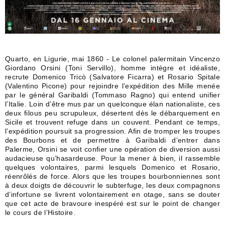
Quarto, en Ligurie, mai 1860 - Le colonel palermitain Vincenzo
Giordano Orsini (Toni Servillo), homme intègre et idéaliste,
recrute Domenico Tricò (Salvatore Ficarra) et Rosario Spitale
(Valentino Picone) pour rejoindre l’expédition des Mille menée
par le général Garibaldi (Tommaso Ragno) qui entend unifier
l’Italie. Loin d’être mus par un quelconque élan nationaliste, ces
deux filous peu scrupuleux, désertent dès le débarquement en
Sicile et trouvent refuge dans un couvent. Pendant ce temps,
l’expédition poursuit sa progression. Afin de tromper les troupes
des Bourbons et de permettre à Garibaldi d’entrer dans
Palerme, Orsini se voit confier une opération de diversion aussi
audacieuse qu’hasardeuse. Pour la mener à bien, il rassemble
quelques volontaires, parmi lesquels Domenico et Rosario,
réenrôlés de force. Alors que les troupes bourbonniennes sont
à deux doigts de découvrir le subterfuge, les deux compagnons
d’infortune se livrent volontairement en otage, sans se douter
que cet acte de bravoure inespéré est sur le point de changer
le cours de l’Histoire.