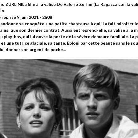
rio ZURLINILa fille à la valise De Valerio Zurlini (La Ragazza con la va
llo
eprise 9 juin 2021 - 2h08
ndonne sa conquête, une petite chanteuse à qui il a fait miroiter le 
insi que son dernier contrat. Aussi entreprend-elle, sa valise à la ma
u play-boy, qui lui ouvre la porte de la sévère demeure familiale. La pl
et une tutrice glaciale, sa tante. Ébloui par cette beauté sans le sou,
 lui donner son argent de poche…