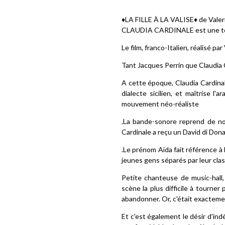
♦️LA FILLE À LA VALISE♦️ de Vale
CLAUDIA CARDINALE est une tout
Le film, franco-Italien, réalisé p
Tant Jacques Perrin que Claudia C
A cette époque, Claudia Cardinale,
dialecte sicilien, et maîtrise l
mouvement néo-réaliste
.La bande-sonore reprend de no
Cardinale a reçu un David di Dona
.Le prénom Aïda fait référence à 
jeunes gens séparés par leur class
Petite chanteuse de music-hall,
scène la plus difficile à tourner
abandonner. Or, c'était exactement
Et c'est également le désir d'ind