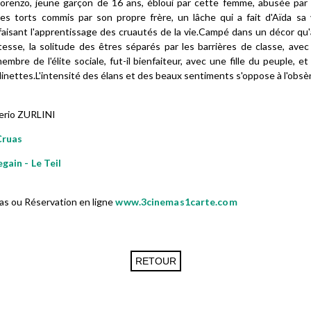
Lorenzo, jeune garçon de 16 ans, ébloui par cette femme, abusée par
les torts commis par son propre frère, un lâche qui a fait d'Aïda s
sant l'apprentissage des cruautés de la vie.Campé dans un décor qu'aff
tesse, la solitude des êtres séparés par les barrières de classe, avec 
embre de l'élite sociale, fut-il bienfaiteur, avec une fille du peuple, e
dinettes.L'intensité des élans et des beaux sentiments s'oppose à l'obsè
erio ZURLINI
Cruas
gain - Le Teil
as ou Réservation en ligne
www.3cinemas1carte.com