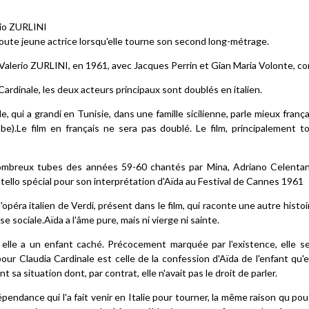
rio ZURLINI
e jeune actrice lorsqu'elle tourne son second long-métrage.
ar Valerio ZURLINI, en 1961, avec Jacques Perrin et Gian Maria Volonte, con
ardinale, les deux acteurs principaux sont doublés en italien.
 qui a grandi en Tunisie, dans une famille sicilienne, parle mieux français 
'arabe).Le film en français ne sera pas doublé. Le film, principalement 
mbreux tubes des années 59-60 chantés par Mina, Adriano Celentano
tello spécial pour son interprétation d'Aïda au Festival de Cannes 1961
l'opéra italien de Verdi, présent dans le film, qui raconte une autre hist
e sociale.Aïda a l'âme pure, mais ni vierge ni sainte.
 elle a un enfant caché. Précocement marquée par l'existence, elle s
 pour Claudia Cardinale est celle de la confession d'Aïda de l'enfant qu'e
 sa situation dont, par contrat, elle n'avait pas le droit de parler.
épendance qui l'a fait venir en Italie pour tourner, la même raison qu p